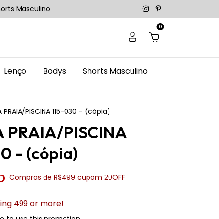
orts Masculino
0
Lenço
Bodys
Shorts Masculino
 PRAIA/PISCINA 115-030 - (cópia)
 PRAIA/PISCINA
0 - (cópia)
SD
Compras de R$499 cupom 20OFF
ing 499 or more!
le to use this promotion