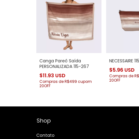
Canga Pareô Saída
NECESSAIRE 11
PERSONALIZADA 115-267
$5.96 USD
$11.93 USD
Compras de R
20OFF
Compras de R$499 cupom
20OFF
Shop
Contato