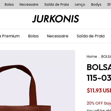
Bolsa
Necessaire
Saída de Praia
Lenço
Bodys
Sh
a Premium
Bolsa
Necessaire
Saída de Praia
Home
.
BOLSA
BOLSA
115-03
$11.93 U
20% OFF buy
You will be ab