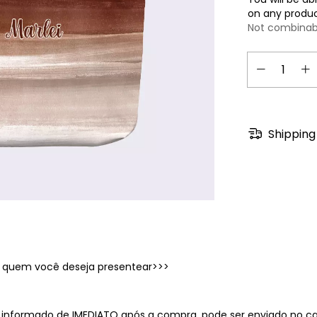
on any produc
Not combinab
Shipping
 quem você deseja presentear>>>
 informado de IMEDIATO após a compra, pode ser enviado no 