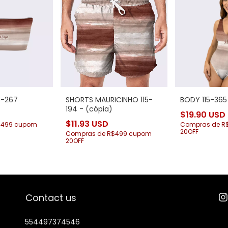
5-267
SHORTS MAURICINHO 115-
BODY 115-365
194 - (cópia)
$19.90 USD
$11.93 USD
$499 cupom
Compras de R
20OFF
Compras de R$499 cupom
20OFF
Contact us
554497374546