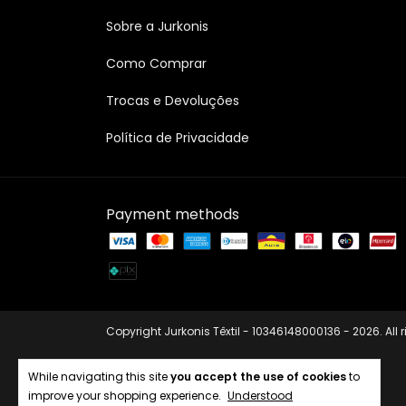
Sobre a Jurkonis
Como Comprar
Trocas e Devoluções
Política de Privacidade
Payment methods
Copyright Jurkonis Têxtil - 10346148000136 - 2026. All r
While navigating this site
you accept the use of cookies
to
improve your shopping experience.
Understood