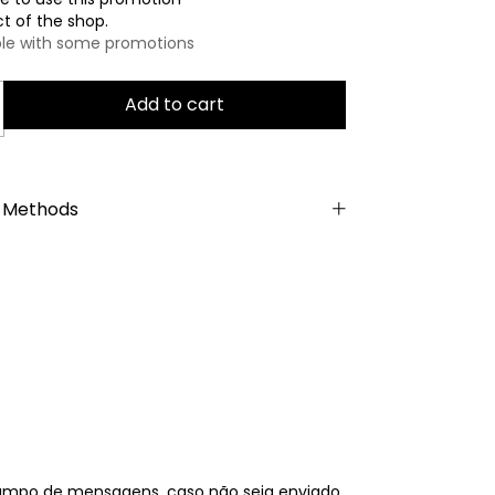
t of the shop.
le with some promotions
 Methods
campo de mensagens, caso não seja enviado