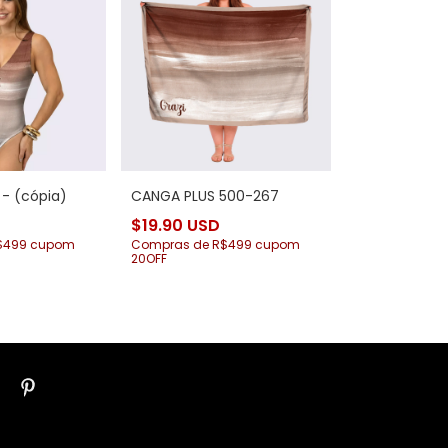
 - (cópia)
CANGA PLUS 500-267
$19.90 USD
$499 cupom
Compras de R$499 cupom
20OFF