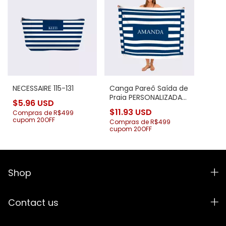
NECESSAIRE 115-131
Canga Pareô Saída de
Praia PERSONALIZADA
$5.96 USD
115-131
$11.93 USD
Compras de R$499
cupom 20OFF
Compras de R$499
cupom 20OFF
Shop
Contact us