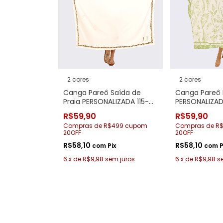
2 cores
2 cores
Canga Pareô Saída de
Canga Pareô
Praia PERSONALIZADA 115-
PERSONALIZAD
422 Noiva e Madrinhas
R$59,90
R$59,90
Compras de R$499 cupom
Compras de R
20OFF
20OFF
R$58,10
R$58,10
com
Pix
com
P
6
x
de
R$9,98
sem juros
6
x
de
R$9,98
s