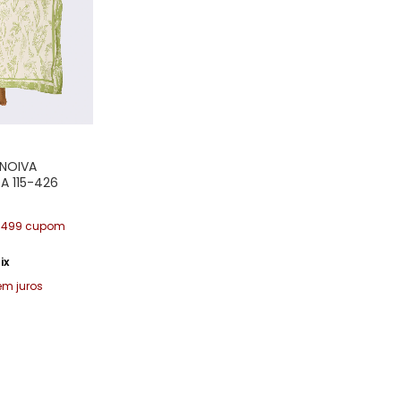
 NOIVA
A 115-426
$499 cupom
ix
em juros