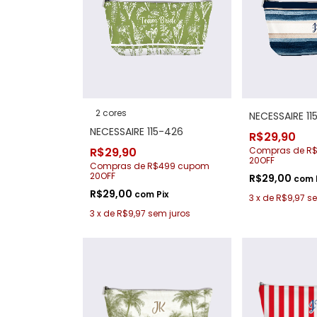
2 cores
NECESSAIRE 115
NECESSAIRE 115-426
R$29,90
R$29,90
Compras de R
20OFF
Compras de R$499 cupom
20OFF
R$29,00
com
R$29,00
com
Pix
3
x
de
R$9,97
se
3
x
de
R$9,97
sem juros