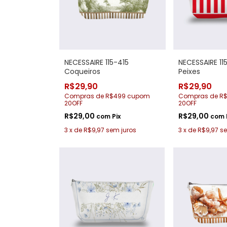
NECESSAIRE 115-415
NECESSAIRE 115
Coqueiros
Peixes
R$29,90
R$29,90
Compras de R$499 cupom
Compras de R
20OFF
20OFF
R$29,00
R$29,00
com
Pix
com
3
x
de
R$9,97
sem juros
3
x
de
R$9,97
se