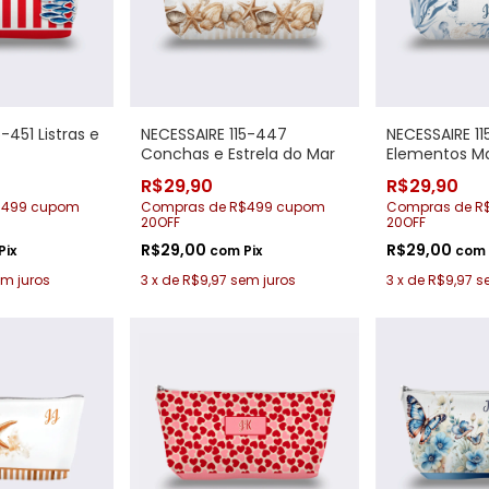
-451 Listras e
NECESSAIRE 115-447
NECESSAIRE 1
Conchas e Estrela do Mar
Elementos M
R$29,90
R$29,90
$499 cupom
Compras de R$499 cupom
Compras de R
20OFF
20OFF
R$29,00
R$29,00
Pix
com
Pix
com
m juros
3
x
de
R$9,97
sem juros
3
x
de
R$9,97
s