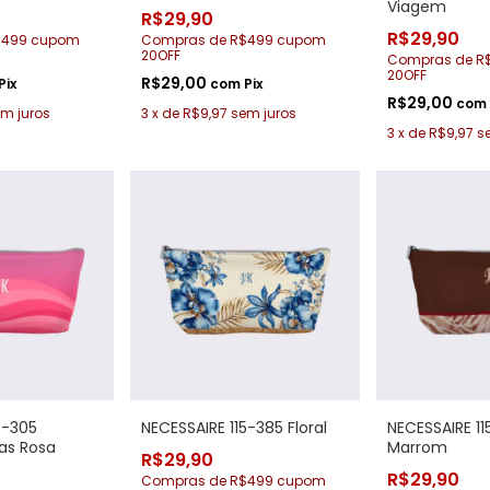
Viagem
R$29,90
R$29,90
$499 cupom
Compras de R$499 cupom
20OFF
Compras de R
20OFF
R$29,00
Pix
com
Pix
R$29,00
com
m juros
3
x
de
R$9,97
sem juros
3
x
de
R$9,97
s
5-305
NECESSAIRE 115-385 Floral
NECESSAIRE 1
as Rosa
Marrom
R$29,90
R$29,90
Compras de R$499 cupom