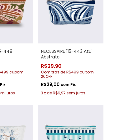
15-449
NECESSAIRE 115-443 Azul
Abstrato
R$29,90
$499 cupom
Compras de R$499 cupom
20OFF
R$29,00
Pix
com
Pix
em juros
3
x
de
R$9,97
sem juros