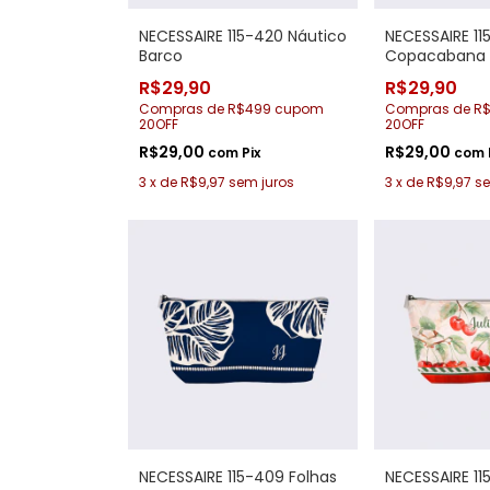
NECESSAIRE 115-420 Náutico
NECESSAIRE 11
Barco
Copacabana
R$29,90
R$29,90
Compras de R$499 cupom
Compras de R
20OFF
20OFF
R$29,00
R$29,00
com
Pix
com
3
x
de
R$9,97
sem juros
3
x
de
R$9,97
se
NECESSAIRE 115-409 Folhas
NECESSAIRE 11