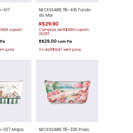
5-417
NECESSAIRE 115-416 Fundo
do Mar
R$29,90
$499 cupom
Compras de R$499 cupom
20OFF
R$29,00
Pix
com
Pix
em juros
3
x
de
R$9,97
sem juros
15-337 Mapa
NECESSAIRE 115-336 Praia