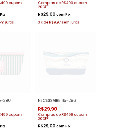
$499 cupom
Compras de R$499 cupom
20OFF
R$29,00
Pix
com
Pix
em juros
3
x
de
R$9,97
sem juros
15-390
NECESSAIRE 115-296
R$29,90
$499 cupom
Compras de R$499 cupom
20OFF
R$29,00
Pix
com
Pix