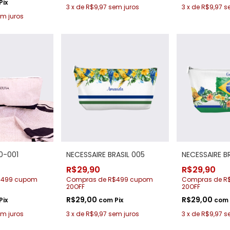
Pix
3
x
de
R$9,97
sem juros
3
x
de
R$9,97
s
m juros
0-001
NECESSAIRE BRASIL 005
NECESSAIRE B
R$29,90
R$29,90
$499 cupom
Compras de R$499 cupom
Compras de R
20OFF
20OFF
R$29,00
R$29,00
Pix
com
Pix
com
m juros
3
x
de
R$9,97
sem juros
3
x
de
R$9,97
s