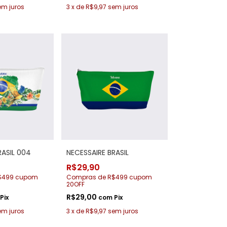
em juros
3
x
de
R$9,97
sem juros
RASIL 004
NECESSAIRE BRASIL
R$29,90
$499 cupom
Compras de R$499 cupom
20OFF
R$29,00
Pix
com
Pix
em juros
3
x
de
R$9,97
sem juros