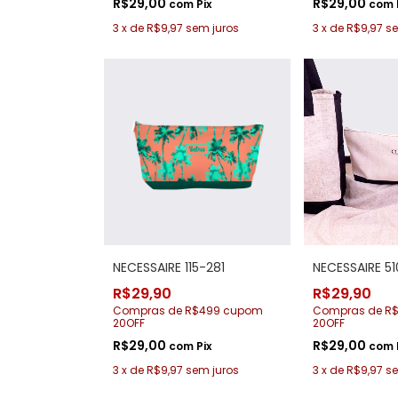
R$29,00
R$29,00
com
Pix
com
3
x
de
R$9,97
sem juros
3
x
de
R$9,97
se
NECESSAIRE 115-281
NECESSAIRE 51
R$29,90
R$29,90
Compras de R$499 cupom
Compras de R
20OFF
20OFF
R$29,00
R$29,00
com
Pix
com
3
x
de
R$9,97
sem juros
3
x
de
R$9,97
se