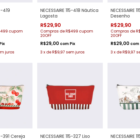
5-419
NECESSAIRE 115-418 Náutica
NECESSAIRE 11
Lagosta
Desenho
R$29,90
R$29,90
$499 cupom
Compras de R$499 cupom
Compras de R
20OFF
20OFF
R$29,00
R$29,00
Pix
com
Pix
com
m juros
3
x
de
R$9,97
sem juros
3
x
de
R$9,97
s
5-391 Cereja
NECESSAIRE 115-327 Liso
NECESSAIRE 1