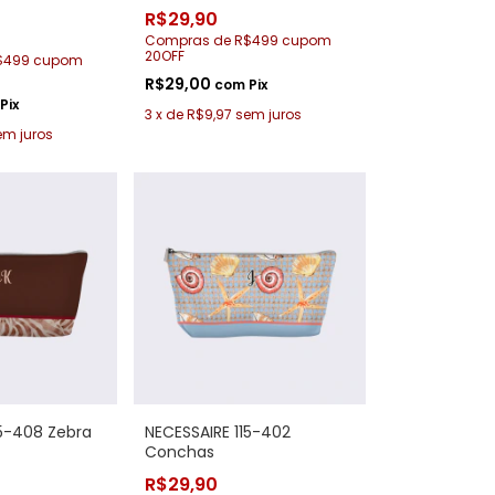
R$29,90
Compras de R$499 cupom
20OFF
$499 cupom
R$29,00
com
Pix
Pix
3
x
de
R$9,97
sem juros
em juros
15-408 Zebra
NECESSAIRE 115-402
Conchas
R$29,90