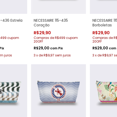
5-436 Estrela
NECESSAIRE 115-435
NECESSAIRE 1
Coração
Borboletas
R$29,90
R$29,90
$499 cupom
Compras de R$499 cupom
Compras de R
20OFF
20OFF
R$29,00
R$29,00
Pix
com
Pix
com
m juros
3
x
de
R$9,97
sem juros
3
x
de
R$9,97
s