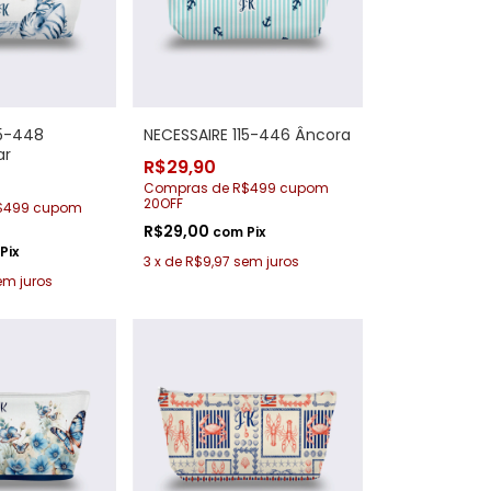
15-448
NECESSAIRE 115-446 Âncora
ar
R$29,90
Compras de R$499 cupom
20OFF
$499 cupom
R$29,00
com
Pix
Pix
3
x
de
R$9,97
sem juros
em juros