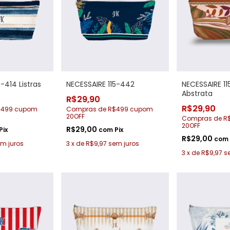
-414 Listras
NECESSAIRE 115-442
NECESSAIRE 1
Abstrata
R$29,90
R$29,90
$499 cupom
Compras de R$499 cupom
20OFF
Compras de R
20OFF
R$29,00
Pix
com
Pix
R$29,00
com
m juros
3
x
de
R$9,97
sem juros
3
x
de
R$9,97
s