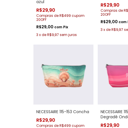
azul
R$29,90
R$29,90
Compras de R
20OFF
Compras de R$499 cupom
20OFF
R$29,00
com
R$29,00
com
Pix
3
x
de
R$9,97
se
3
x
de
R$9,97
sem juros
NECESSAIRE 115-153 Concha
NECESSAIRE 11
Degradê Ond
R$29,90
R$29,90
Compras de R$499 cupom