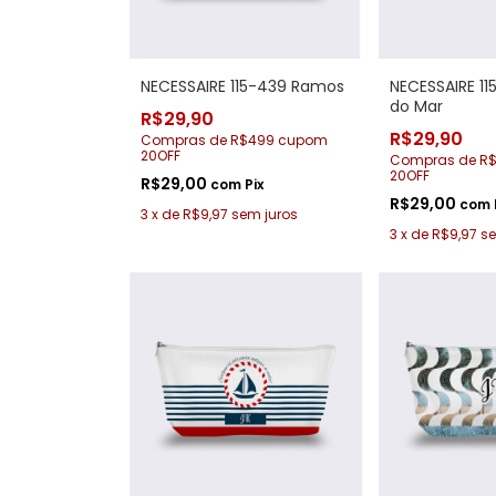
NECESSAIRE 115-439 Ramos
NECESSAIRE 11
do Mar
R$29,90
R$29,90
Compras de R$499 cupom
20OFF
Compras de R
20OFF
R$29,00
com
Pix
R$29,00
com
3
x
de
R$9,97
sem juros
3
x
de
R$9,97
se