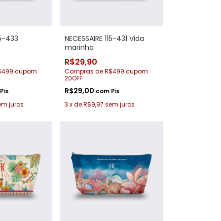
15-433
NECESSAIRE 115-431 Vida
marinha
R$29,90
$499 cupom
Compras de R$499 cupom
20OFF
R$29,00
Pix
com
Pix
em juros
3
x
de
R$9,97
sem juros