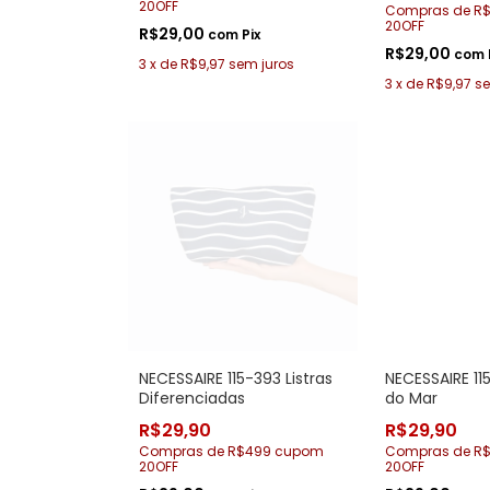
20OFF
Compras de R
20OFF
R$29,00
com
Pix
R$29,00
com
3
x
de
R$9,97
sem juros
3
x
de
R$9,97
se
NECESSAIRE 115-393 Listras
NECESSAIRE 11
Diferenciadas
do Mar
R$29,90
R$29,90
Compras de R$499 cupom
Compras de R
20OFF
20OFF