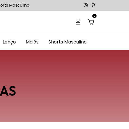
orts Masculino
0
Lenço
Maiôs
Shorts Masculino
AS