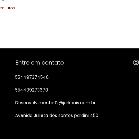
em juros
Entre em contato
554497374546
554499273678
Desenvolvimento02@jurkonis.com.br
Avenida Julieta dos santos pardini 450