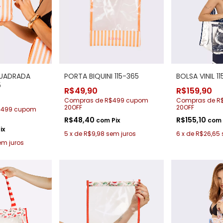
QUADRADA
PORTA BIQUINI 115-365
BOLSA VINIL 1
5
R$49,90
R$159,90
Compras de R$499 cupom
Compras de R
20OFF
20OFF
$499 cupom
R$48,40
R$155,10
com
Pix
com
ix
5
x
de
R$9,98
sem juros
6
x
de
R$26,65
em juros