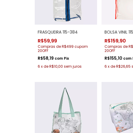
FRASQUEIRA 115-384
BOLSA VINIL 11
R$59,99
R$159,90
Compras de R$499 cupom
Compras de R
20OFF
20OFF
R$58,19
R$155,10
com
Pix
com
6
x
de
R$10,00
sem juros
6
x
de
R$26,65