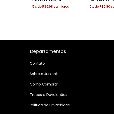
5
x
de
R$9,98
sem juros
5
x
de
R$9,80
s
Departamentos
Contato
Sobre a Jurkonis
Como Comprar
Trocas e Devoluções
Política de Privacidade