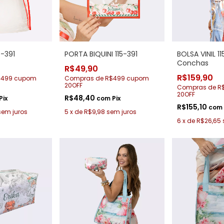
5-391
PORTA BIQUINI 115-391
BOLSA VINIL 1
Conchas
R$49,90
R$159,90
$499 cupom
Compras de R$499 cupom
20OFF
Compras de R
20OFF
R$48,40
Pix
com
Pix
R$155,10
com
sem juros
5
x
de
R$9,98
sem juros
6
x
de
R$26,65