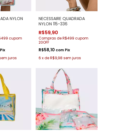
RADA NYLON
NECESSAIRE QUADRADA
NYLON 115-336
R$59,90
$499 cupom
Compras de R$499 cupom
20OFF
R$58,10
Pix
com
Pix
sem juros
6
x
de
R$9,98
sem juros