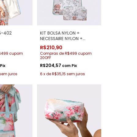
15-402
KIT BOLSA NYLON +
NECESSAIRE NYLON +
CANGA 115-337 Mapa
R$210,90
Viagem
$499 cupom
Compras de R$499 cupom
20OFF
R$204,57
Pix
com
Pix
sem juros
6
x
de
R$35,15
sem juros