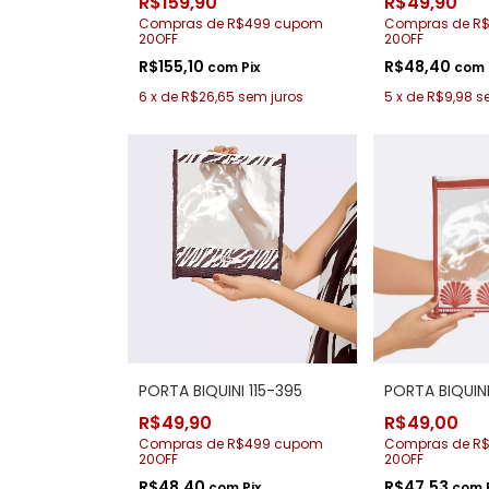
R$159,90
R$49,90
Compras de R$499 cupom
Compras de R
20OFF
20OFF
R$155,10
R$48,40
com
Pix
com
6
x
de
R$26,65
sem juros
5
x
de
R$9,98
s
PORTA BIQUINI 115-395
PORTA BIQUINI
R$49,90
R$49,00
Compras de R$499 cupom
Compras de R
20OFF
20OFF
R$48,40
R$47,53
com
Pix
com