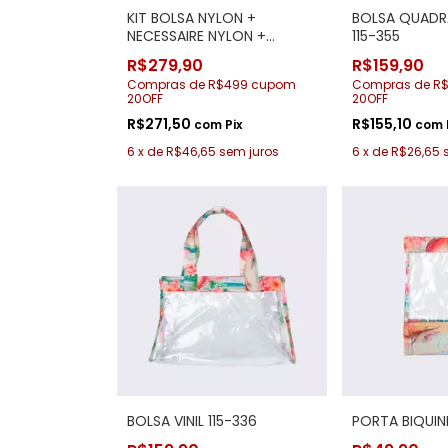
KIT BOLSA NYLON +
BOLSA QUADR
NECESSAIRE NYLON +
115-355
CANGA 115-355
R$279,90
R$159,90
Compras de R$499 cupom
Compras de R
20OFF
20OFF
R$271,50
R$155,10
com
Pix
com
6
x
de
R$46,65
sem juros
6
x
de
R$26,65
BOLSA VINIL 115-336
PORTA BIQUINI