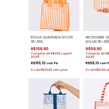
BOLSA QUADRADA NYLON
NECESSAIRE 
115-365
NYLON 115-36
R$159,90
R$59,90
Compras de R$499 cupom
Compras de R
20OFF
20OFF
R$155,10
R$58,10
com
Pix
com
P
6
x
de
R$26,65
sem juros
6
x
de
R$9,98
s