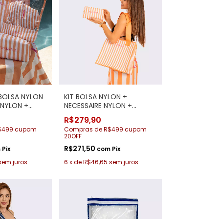
 BOLSA NYLON
KIT BOLSA NYLON +
 NYLON +
NECESSAIRE NYLON +
 + MAIÔ 115-
CANGA 115-365
R$279,90
$499 cupom
Compras de R$499 cupom
20OFF
R$271,50
m
Pix
com
Pix
sem juros
6
x
de
R$46,65
sem juros