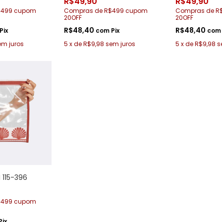
R$49,90
R$49,90
$499 cupom
Compras de R$499 cupom
Compras de R
20OFF
20OFF
R$48,40
R$48,40
Pix
com
Pix
com
em juros
5
x
de
R$9,98
sem juros
5
x
de
R$9,98
s
 115-396
$499 cupom
Pix