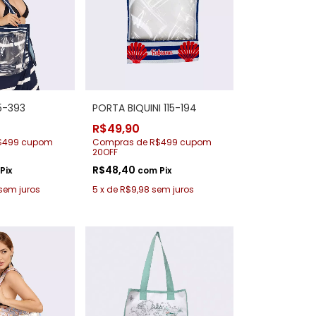
15-393
PORTA BIQUINI 115-194
R$49,90
$499 cupom
Compras de R$499 cupom
20OFF
R$48,40
Pix
com
Pix
sem juros
5
x
de
R$9,98
sem juros