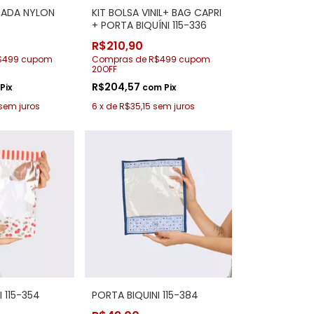
RADA NYLON
KIT BOLSA VINIL+ BAG CAPRI
+ PORTA BIQUÍNI 115-336
R$210,90
$499 cupom
Compras de R$499 cupom
20OFF
R$204,57
Pix
com
Pix
sem juros
6
x
de
R$35,15
sem juros
 115-354
PORTA BIQUINI 115-384