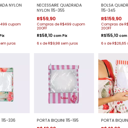
ADA NYLON
NECESSAIRE QUADRADA
BOLSA QUAD
NYLON 115-355
115-345
R$59,90
R$159,90
$499 cupom
Compras de R$499 cupom
Compras de R
20OFF
20OFF
R$58,10
R$155,10
Pix
com
Pix
com
sem juros
6
x
de
R$9,98
sem juros
6
x
de
R$26,65
 115-336
PORTA BIQUINI 115-195
PORTA BIQUINI