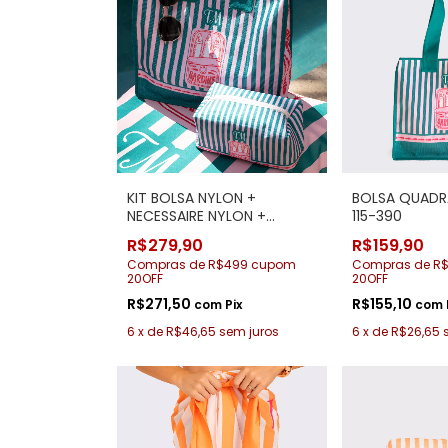
KIT BOLSA NYLON +
BOLSA QUADR
NECESSAIRE NYLON +
115-390
CANGA 115-390
R$279,90
R$159,90
Compras de R$499 cupom
Compras de R
20OFF
20OFF
R$271,50
R$155,10
com
Pix
com
6
x
de
R$46,65
sem juros
6
x
de
R$26,65