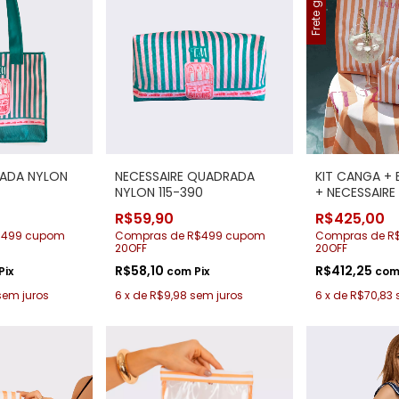
Frete grátis
ADA NYLON
NECESSAIRE QUADRADA
KIT CANGA +
NYLON 115-390
+ NECESSAIRE
PORTA BIQUINI
R$59,90
R$425,00
365 Listra
$499 cupom
Compras de R$499 cupom
Compras de R
20OFF
20OFF
R$58,10
R$412,25
Pix
com
Pix
co
sem juros
6
x
de
R$9,98
sem juros
6
x
de
R$70,83