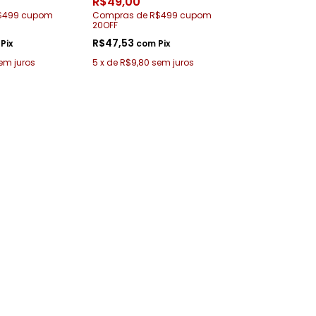
R$49,00
$499 cupom
Compras de R$499 cupom
20OFF
R$47,53
Pix
com
Pix
em juros
5
x
de
R$9,80
sem juros