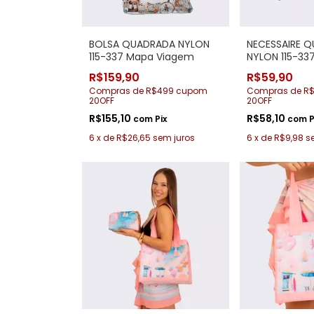
BOLSA QUADRADA NYLON
NECESSAIRE 
115-337 Mapa Viagem
NYLON 115-33
Viagem
R$159,90
R$59,90
Compras de R$499 cupom
Compras de R
20OFF
20OFF
R$155,10
R$58,10
com
Pix
com
P
6
x
de
R$26,65
sem juros
6
x
de
R$9,98
s