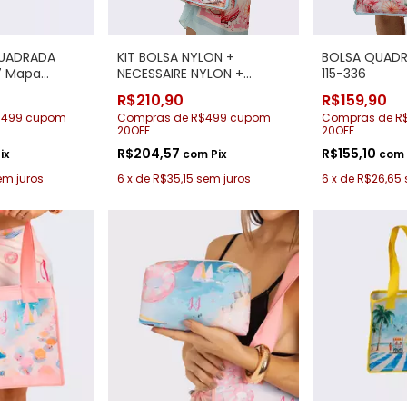
QUADRADA
KIT BOLSA NYLON +
BOLSA QUAD
7 Mapa
NECESSAIRE NYLON +
115-336
CANGA 115-336
R$210,90
R$159,90
$499 cupom
Compras de R$499 cupom
Compras de R
20OFF
20OFF
R$204,57
R$155,10
ix
com
Pix
com
em juros
6
x
de
R$35,15
sem juros
6
x
de
R$26,65