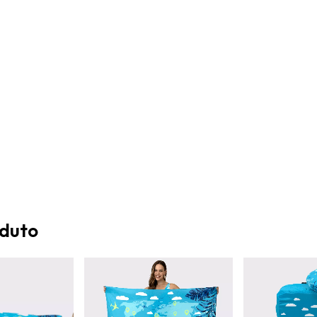
)
oduto