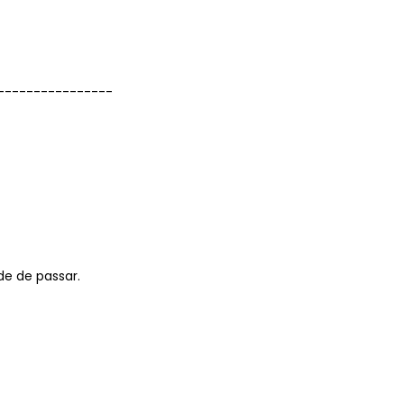
----------------
de de passar.