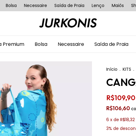
Bolsa
Necessaire
Saída de Praia
Lenço
Maiôs
Sh
ha Premium
Bolsa
Necessaire
Saída de Praia
Início
.
KITS
.
CANGA
R$109,90
R$106,60
c
6
x de
R$18,32
3% de descon