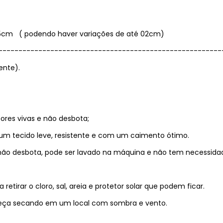
4,5cm ( podendo haver variações de até 02cm)
--------------------------------------------------------
ente).
res vivas e não desbota;
um tecido leve, resistente e com um caimento ótimo.
, não desbota, pode ser lavado na máquina e não tem necessida
irar o cloro, sal, areia e protetor solar que podem ficar.
a peça secando em um local com sombra e vento.