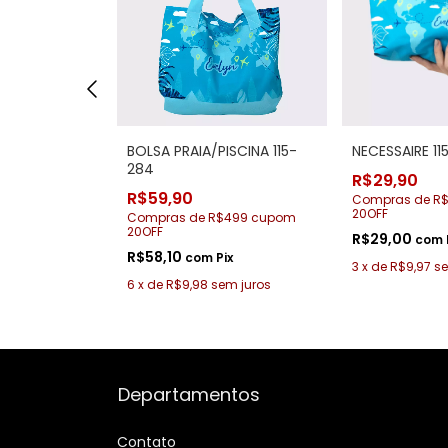
rte 115-284
BOLSA PRAIA/PISCINA 115-
NECESSAIRE 1
284
R$29,90
R$59,90
$499 cupom
Compras de R
20OFF
Compras de R$499 cupom
20OFF
R$29,00
Pix
com
R$58,10
com
Pix
m juros
3
x
de
R$9,97
se
6
x
de
R$9,98
sem juros
Departamentos
Contato