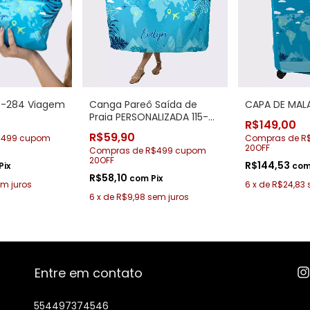
15-284 Viagem
Canga Pareô Saída de
CAPA DE MALA
Praia PERSONALIZADA 115-
R$149,00
284 Mapa Viagem
R$59,90
$499 cupom
Compras de R
20OFF
Compras de R$499 cupom
20OFF
R$144,53
Pix
co
R$58,10
com
Pix
m juros
6
x
de
R$24,83
6
x
de
R$9,98
sem juros
Entre em contato
554497374546