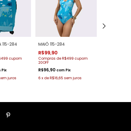
 115-284
MAIÔ 115-284
Mascara de R
284
R$99,90
R$39,90
$499 cupom
Compras de R$499 cupom
20OFF
Compras de 
20OFF
R$96,90
m
Pix
com
Pix
R$38,70
com
sem juros
6
x
de
R$16,65
sem juros
4
x
de
R$9,98
s