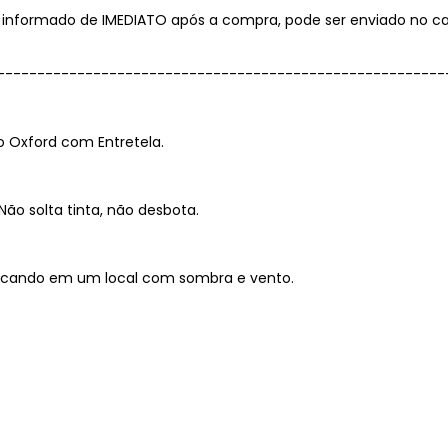
 informado de IMEDIATO após a compra, pode ser enviado no 
--------------------------------------------------------
o Oxford com Entretela.
Não solta tinta, não desbota.
 secando em um local com sombra e vento.