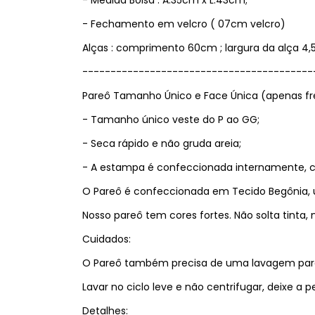
- Medida Bolsa : A.35cm x L.43cm;
- Fechamento em velcro ( 07cm velcro)
Alças : comprimento 60cm ; largura da alça 
-----------------------------------------
Pareô Tamanho Único e Face Única (apenas fr
- Tamanho único veste do P ao GG;
- Seca rápido e não gruda areia;
- A estampa é confeccionada internamente, co
O Pareô é confeccionada em Tecido Begônia, 
Nosso pareô tem cores fortes. Não solta tinta
Cuidados:
O Pareô também precisa de uma lavagem para ret
Lavar no ciclo leve e não centrifugar, deixe 
Detalhes: