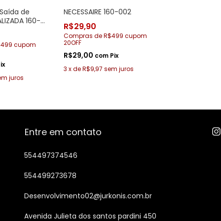
Saída de
NECESSAIRE 160-002
ALIZADA 160-
R$29,90
o mar
Compras de R$499 cupom
20OFF
$499 cupom
R$29,00
com
Pix
ix
3
x
de
R$9,97
sem juros
em juros
Entre em contato
554497374546
554499273678
Desenvolvimento02@jurkonis.com.br
Avenida Julieta dos santos pardini 450