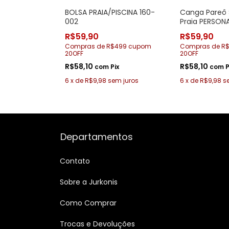
BOLSA PRAIA/PISCINA 160-
Canga Pareô 
002
Praia PERSON
002 Estrela d
R$59,90
R$59,90
Compras de R$499 cupom
Compras de R
20OFF
20OFF
R$58,10
R$58,10
com
Pix
com
P
6
x
de
R$9,98
sem juros
6
x
de
R$9,98
s
Departamentos
Contato
Sobre a Jurkonis
Como Comprar
Trocas e Devoluções