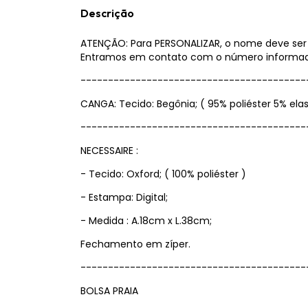
Descrição
ATENÇÃO: Para PERSONALIZAR, o nome deve se
Entramos em contato com o número informad
-----------------------------------------
CANGA: Tecido: Begônia; ( 95% poliéster 5% elas
-----------------------------------------
NECESSAIRE :
- Tecido: Oxford; ( 100% poliéster )
- Estampa: Digital;
- Medida : A.18cm x L.38cm;
Fechamento em zíper.
-----------------------------------------
BOLSA PRAIA