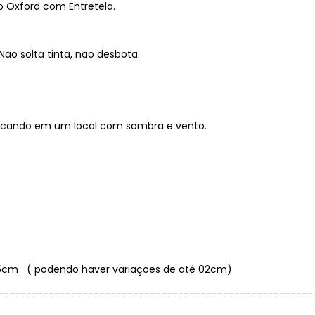
o Oxford com Entretela.
Não solta tinta, não desbota.
 secando em um local com sombra e vento.
4,5cm ( podendo haver variações de até 02cm)
--------------------------------------------------------