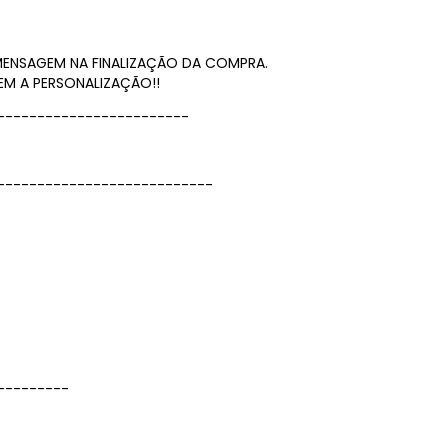
 MENSAGEM NA FINALIZAÇÃO DA COMPRA.
EM A PERSONALIZAÇÃO!!
------------------------
---------------------------
---------