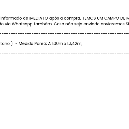
r informado de IMEDIATO após a compra, TEMOS UM CAMPO DE
o via Whatsapp também. Caso não seja enviado enviaremos S
--------------------------------------------------------
tano ) - Medida Pareô: A.1,00m x L.1,42m;
--------------------------------------------------------
--------------------------------------------------------