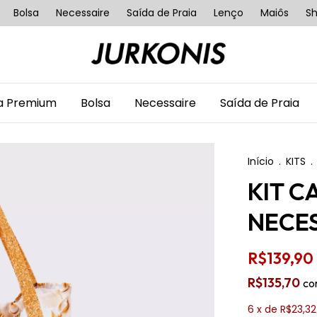
Bolsa
Necessaire
Saída de Praia
Lenço
Maiôs
Sh
ha Premium
Bolsa
Necessaire
Saída de Praia
Início
.
KITS
.
KIT C
NECES
R$139,90
R$135,70
co
6
x de
R$23,32