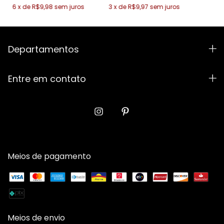
6
x
de
R$9,98
sem juros
3
x
de
R$9,97
sem juros
Departamentos
Entre em contato
Meios de pagamento
Meios de envio