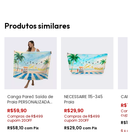
Produtos similares
Canga Pareô Saída de
NECESSAIRE 115-345
CAPA 
Praia PERSONALIZADA
Praia
R$14
115-345 Praia
R$59,90
R$29,90
Compr
cupo
Compras de R$499
Compras de R$499
cupom 20OFF
cupom 20OFF
R$14
R$58,10
R$29,00
com
Pix
com
Pix
6
x
d