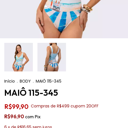
Início
.
BODY
.
MAIÔ 115-345
MAIÔ 115-345
R$99,90
Compras de R$499 cupom 20OFF
R$96,90
com
Pix
6
x de
R$16,65
sem juros