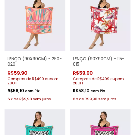
LENÇO (90X90CM) - 250-
LENÇO (90X90CM) - 115-
020
015
R$59,90
R$59,90
Compras de R$499 cupom
Compras de R$499 cupom
20OFF
20OFF
R$58,10
R$58,10
com
Pix
com
Pix
6
x
de
R$9,98
sem juros
6
x
de
R$9,98
sem juros