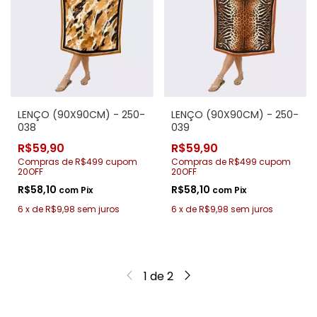
LENÇO (90X90CM) - 250-
LENÇO (90X90CM) - 250-
038
039
R$59,90
R$59,90
Compras de R$499 cupom
Compras de R$499 cupom
20OFF
20OFF
R$58,10
R$58,10
com
Pix
com
Pix
6
x
de
R$9,98
sem juros
6
x
de
R$9,98
sem juros
1
de
2