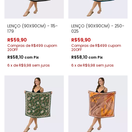
LENÇO (90X90CM) - 115-
LENÇO (90X90CM) - 250-
179
025
R$59,90
R$59,90
Compras de R$499 cupom
Compras de R$499 cupom
20OFF
20OFF
R$58,10
R$58,10
com
Pix
com
Pix
6
x
de
R$9,98
sem juros
6
x
de
R$9,98
sem juros