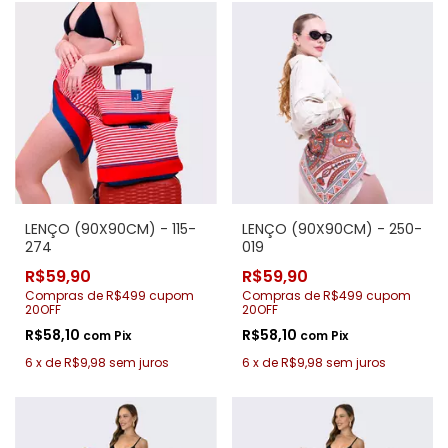
LENÇO (90X90CM) - 115-
LENÇO (90X90CM) - 250-
274
019
R$59,90
R$59,90
Compras de R$499 cupom
Compras de R$499 cupom
20OFF
20OFF
R$58,10
R$58,10
com
Pix
com
Pix
6
x
de
R$9,98
sem juros
6
x
de
R$9,98
sem juros